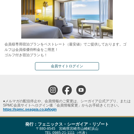
会員様専用宿泊プランをベストレート（最安値）でご提供しております。ゴ
ルフは会員様優待料金をご用意！
ゴルフ付き宿泊プランも！
会員サイトログイン
●メルマガの配信停止や、会員情報のご変更は、シーガイア公式アプリ、または
SPMC会員サイトへログイン後「会員情報変更」からお手続きください。
https://spmc.seagaia.co.jp/login
発行：フェニックス・シーガイア・リゾート
〒880-8545 宮崎県宮崎市山崎町浜山
TEL 0985-21-1111（代表）