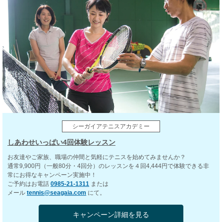
シーガイアテニスアカデミー
しあわせいっぱい4回体験レッスン
お友達やご家族、職場の仲間と気軽にテニスを始めてみませんか？
通常9,900円（一般80分・4回分）のレッスンを４回4,444円で体験できる非
常にお得なキャンペーン実施中！
ご予約はお電話
0985-21-1311
または
メール
tennis@seagaia.com
にて。
キャンペーン詳細を見る