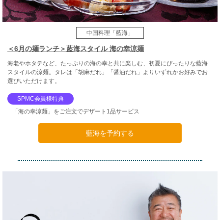
中国料理「藍海」
＜6月の麺ランチ＞藍海スタイル 海の幸涼麺
海老やホタテなど、たっぷりの海の幸と共に楽しむ、初夏にぴったりな藍海
スタイルの涼麺。タレは「胡麻だれ」「醤油だれ」よりいずれかお好みでお
選びいただけます。
SPMC会員様特典
「海の幸涼麺」をご注文でデザート1品サービス
藍海を予約する