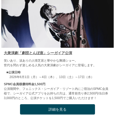
大衆演劇「劇団とんぼ座」シーガイア公演
笑いあり、涙ありの人情芝居と華やかな舞踊ショー。
世代を問わず楽しめる人気の大衆演劇がシーガイアに登場します。
■公演日時
2026年6月1日（月）～4日（木）、13日（土）～17日（水）
SPMC会員様優待料金1,500円
公演期間中、フェニックス・シーガイア・リゾート内にご宿泊のSPMC会員
様で、シーガイア公式アプリをお持ちの方は、通常前売り券2,500円/当日券
3,000円のところ、公演チケットを1,500円でご購入いただけます！
詳細を見る